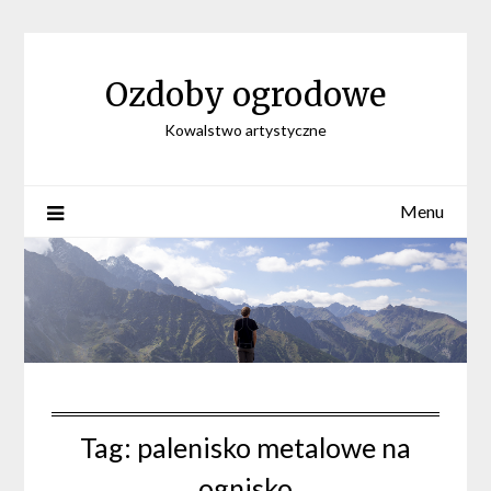
Skip
to
content
Ozdoby ogrodowe
Kowalstwo artystyczne
Menu
Tag:
palenisko metalowe na
ognisko