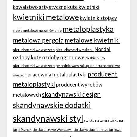
kowalstwo artystyczne
kute kwietniki
kwietniki metalowe
kwietnik stojący
metaloplastyka
meble metalowe na zamówienie
metalowa pergola
metalowe kwietniki
Nordal
nieruchomości we włoszech
nieruchomości w toskanii
ozdoby kute
ozdoby ogrodowe
polskie biuro
nieruchomości we włoszech
pośrednictwo w zakupie nieruchomości we
producent
pracownia metaloplastyki
włoszech
metaloplastyki
producent wyrobów
skandynawski design
metalowych
skandynawskie dodatki
skandynawski styl
stoiska na targi
stoiska na
targi Poznań
stoiska targowe Warszawa
stoiska wystawienniczo targowe