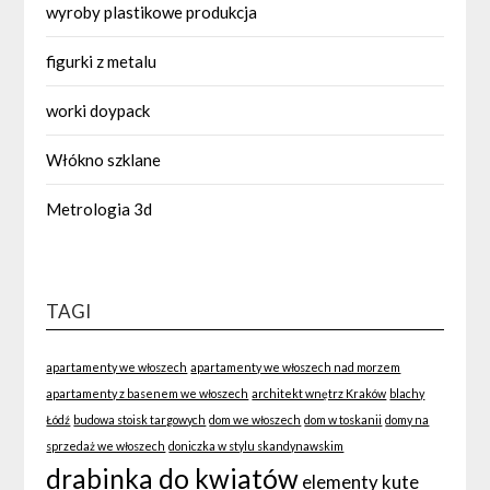
wyroby plastikowe produkcja
figurki z metalu
worki doypack
Włókno szklane
Metrologia 3d
TAGI
apartamenty we włoszech
apartamenty we włoszech nad morzem
apartamenty z basenem we włoszech
architekt wnętrz Kraków
blachy
Łódź
budowa stoisk targowych
dom we włoszech
dom w toskanii
domy na
sprzedaż we włoszech
doniczka w stylu skandynawskim
drabinka do kwiatów
elementy kute