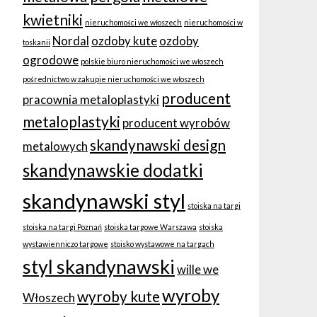
kwietniki
nieruchomości we włoszech
nieruchomości w
Nordal
ozdoby kute
ozdoby
toskanii
ogrodowe
polskie biuro nieruchomości we włoszech
pośrednictwo w zakupie nieruchomości we włoszech
producent
pracownia metaloplastyki
metaloplastyki
producent wyrobów
skandynawski design
metalowych
skandynawskie dodatki
skandynawski styl
stoiska na targi
stoiska na targi Poznań
stoiska targowe Warszawa
stoiska
wystawienniczo targowe
stoisko wystawowe na targach
styl skandynawski
wille we
wyroby
wyroby kute
Włoszech