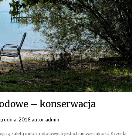
rodowe – konserwacja
grudnia, 2018
autor
admin
szą zaletą mebli metalowych jest ich uniwersalność. Krzesła