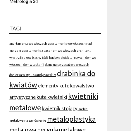
Metrologia 3d
TAGI
apartamenty we włoszech
apartamenty we włoszech nad
morzem
apartamenty z basenem we włoszech
architekt
wnętrz Kraków
blachy Łódź
budowa stoisk targowych
dom we
włoszech
dom w toskanii
domy na sprzedaż we włoszech
drabinka do
doniczka w stylu skandynawskim
kwiatów
elementy kute
kowalstwo
kwietniki
artystyczne
kute kwietniki
metalowe
kwietnik stojący
meble
metaloplastyka
metalowe na zamówienie
metalowa pergola
metalowe